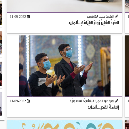
الشيخ حبيب الكاظمي
11-09-2022
العَبدُ الفَقِيرُ يَومَ القِيَامَةِ....ألمزيد
زهرة عبد المجيد البقشيّ/ السعوديّة
11-09-2022
إِضاءةُ الفَجرِ....ألمزيد