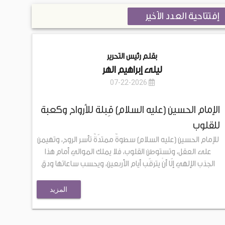
إفتتاحية العدد الأخير
بقلم رئيس التحرير
ليلى إبراهيم الهر
07-22-2026
الإمام الحسين (عليه السلام) قِبلة للأرواح وكعبة
للقلوب
للإمام الحسين (عليه السلام) سطوةٌ ممتدّةٌ تأسر الروح، وتهيمن
على العقل، وتستوطن القلوب، فلا يملك الموالي أمام هذا
الجذب الإلهي إلّا أنْ يترقّب أيام الأربعين، ويحسب ساعاتها ودق
المزيد