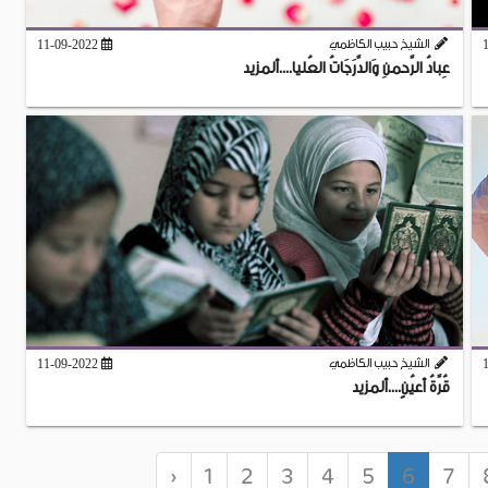
الشيخ حبيب الكاظمي
11-09-2022
عِبادُ الرَّحمنِ وَالدَّرَجَاتُ العُليا....ألمزيد
الشيخ حبيب الكاظمي
11-09-2022
قُرَّةُ أعيُنٍ....ألمزيد
‹
1
2
3
4
5
6
7