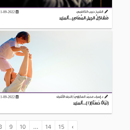
الشيخ حبيب الكاظمي
11-09-2022
مَشاكِلُ الجِيلِ المُعَاصِرِ....ألمزيد
د. إسراء محمّد العكراويّ/ النجف الأشرف
11-09-2022
(نَبَاتًا حَسَنًا)(1)....ألمزيد
8
9
10
...
14
15
›