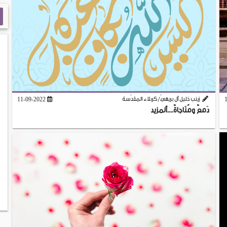
زينب خليل آل بريهيّ/ كربلاء المقدّسة
11-09-2022
دَمعٌ ومُنَاجاةٌ....ألمزيد