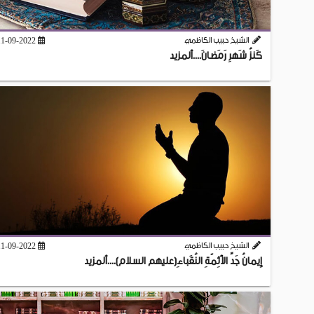
الشيخ حبيب الكاظمي
11-09-2022
كَنزُ شَهرِ رَمَضانَ....ألمزيد
الشيخ حبيب الكاظمي
11-09-2022
إِيمانُ جَدِّ الأَئِمّةِ النُقَباءِ(عليهم السلام)....ألمزيد