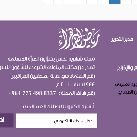
مدير التحرير
مجلة شهرية تختص بشؤون المرأة المسلمة
تصدر عن مكتب المتولي الشرعي للشؤون النسو
 والإخراج
رقم الاعتماد في نقابة الصحفيين العراقيين
944 لسنة 2010 م
يد العبيدي
ن العبادي
رقم هاتف المجلة :
+964 775 498 8337
أشترك الكترونيا ليصللك العدد الجديد
أش