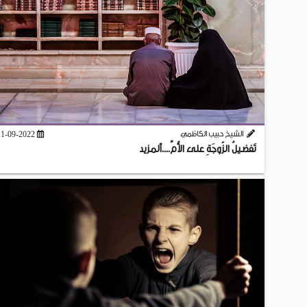
الشيخ حبيب الكاظمي
11-09-2022
تَفضيلُ الزّوجَةِ على الأُمِّ....ألمزيد