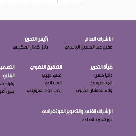
الاشراف العام
رئيس التحرير
عقيل عبد الحسين الياسريّ
دلال كمال العكيلي
هيأة التحرير
التدقيق اللغوي
التصميم
داليا حسن
عليّ حبيب
الفني
المسعودي
العيدانيّ
زهراء مج
ولاء عطشان الجابري
رحاب جواد القزويني
بنين أمي
الإشراف الفني والتصوير الفوتغرافي
نور محمد العلي